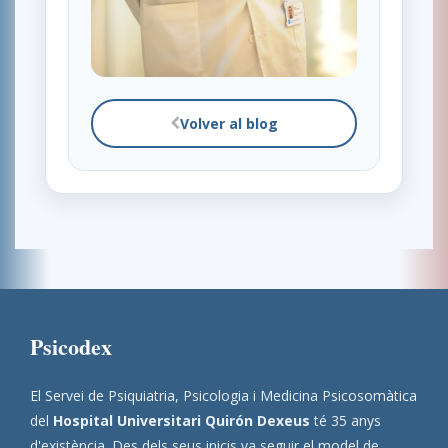
Volver al blog
Psicodex
El Servei de Psiquiatria, Psicologia i Medicina Psicosomàtica
del
Hospital Universitari Quirón Dexeus
té 35 anys
d'existència. Des dels seus inicis va seguir el model de