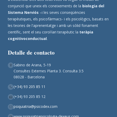
conjunció que uneix els coneixements de la
biologia del
Sistema Nerviós
–i les seves conseqüències
terapèutiques, els psicofàrmacs- i els psicològics, basats en
les teories de l'aprenentatge i amb un sòlid fonament
científic, sent el seu corol·lari terapèutic la
teràpia
cognitivoconductual
.
Detalle de contacto
Sabino de Arana, 5-19
Consultes Externes Planta 3. Consulta 3.5
08028 - Barcelona
(+34) 93 205 85 11
(+34) 93 205 85 12
psiquiatria@psicodex.com
www.psiquiatriapsicologia-dexeus.com