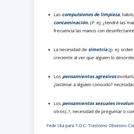
Las
compulsiones de limpieza
, habi
contaminación.
(P. ej: ¿tendré las m
frecuencia las manos con desinfectante
La necesidad de
simetría
(p. ej: orde
creciente al ver que alguien lo desorde
Los
pensamientos agresivos
involunta
¿lastimar a alguien conocido? necesidad
Los
pensamientos sexuales involun
otros)..?, necesidad de preguntar o conf
Pedir cita para T.O.C. Trastorno Obsesivo-C