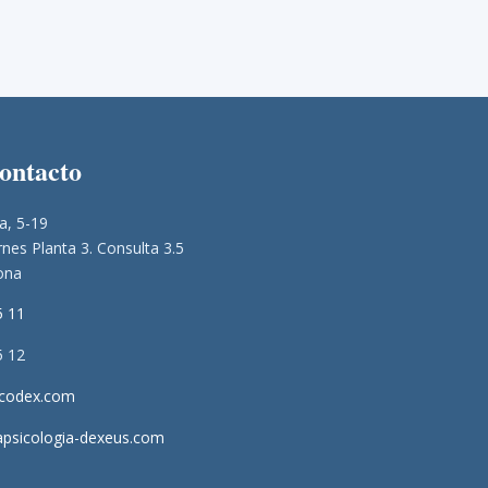
contacto
a, 5-19
nes Planta 3. Consulta 3.5
ona
5 11
5 12
icodex.com
apsicologia-dexeus.com