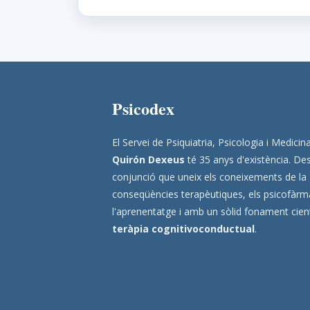
Psicodex
El Servei de Psiquiatria, Psicologia i Medic
Quirón Dexeus
té 35 anys d'existència. Des
conjunció que uneix els coneixements de la
conseqüències terapèutiques, els psicofàrmac
l'aprenentatge i amb un sòlid fonament científ
teràpia cognitivoconductual
.