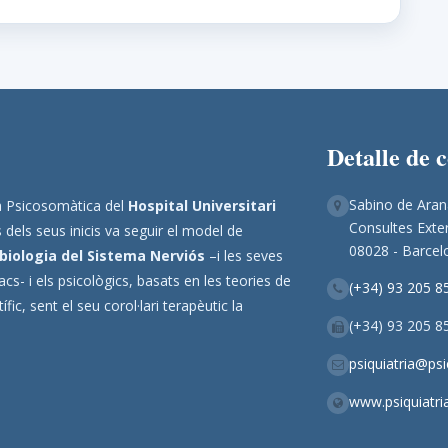
Detalle de 
Sabino de Aran
ina Psicosomàtica del
Hospital Universitari
Consultes Exter
 dels seus inicis va seguir el model de
08028 - Barcel
biologia del Sistema Nerviós
–i les seves
s- i els psicològics, basats en les teories de
(+34) 93 205 8
ic, sent el seu corol·lari terapèutic la
(+34) 93 205 8
psiquiatria@ps
www.psiquiatri