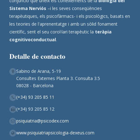
conjunció que uneix els coneixements de la
biologia del
Sistema Nerviós
–i les seves conseqüències
terapèutiques, els psicofàrmacs- i els psicològics, basats en
les teories de l'aprenentatge i amb un sòlid fonament
científic, sent el seu corol·lari terapèutic la
teràpia
cognitivoconductual
.
Detalle de contacto
Sabino de Arana, 5-19
Consultes Externes Planta 3. Consulta 3.5
08028 - Barcelona
(+34) 93 205 85 11
(+34) 93 205 85 12
psiquiatria@psicodex.com
www.psiquiatriapsicologia-dexeus.com