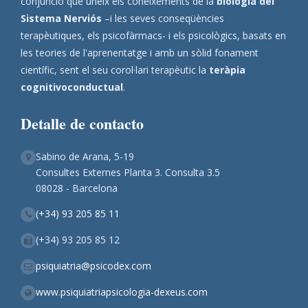
conjunció que uneix els coneixements de la
biologia del
Sistema Nerviós
–i les seves conseqüències
terapèutiques, els psicofàrmacs- i els psicològics, basats en
les teories de l'aprenentatge i amb un sòlid fonament
científic, sent el seu corol·lari terapèutic la
teràpia
cognitivoconductual
.
Detalle de contacto
Sabino de Arana, 5-19
Consultes Externes Planta 3. Consulta 3.5
08028 - Barcelona
(+34) 93 205 85 11
(+34) 93 205 85 12
psiquiatria@psicodex.com
www.psiquiatriapsicologia-dexeus.com