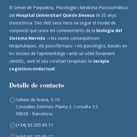
El Servei de Psiquiatria, Psicologia i Medicina Psicosomàtica
del
Hospital Universitari Quirón Dexeus
té 35 anys
d'existència. Des dels seus inicis va seguir el model de
conjunció que uneix els coneixements de la
biologia del
Sistema Nerviós
–i les seves conseqüències
terapèutiques, els psicofàrmacs- i els psicològics, basats en
les teories de l'aprenentatge i amb un sòlid fonament
científic, sent el seu corol·lari terapèutic la
teràpia
cognitivoconductual
.
Detalle de contacto
Sabino de Arana, 5-19
Consultes Externes Planta 3. Consulta 3.5
08028 - Barcelona
(+34) 93 205 85 11
(+34) 93 205 85 12