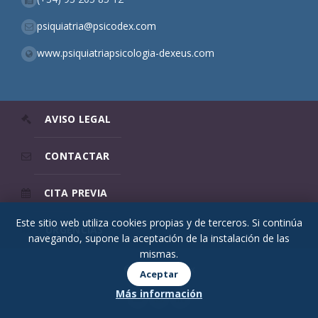
psiquiatria@psicodex.com
www.psiquiatriapsicologia-dexeus.com
AVISO LEGAL
CONTACTAR
CITA PREVIA
Este sitio web utiliza cookies propias y de terceros. Si continúa
URGENCIAS
navegando, supone la aceptación de la instalación de las
mismas.
© 2026 Psicodex
Aceptar
Más información