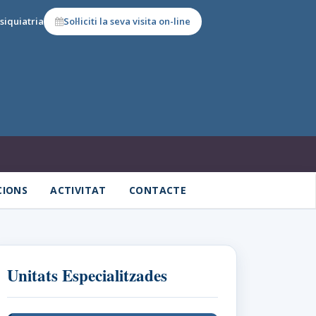
siquiatria
Sol·liciti la seva visita on-line
CIONS
ACTIVITAT
CONTACTE
Unitats Especialitzades