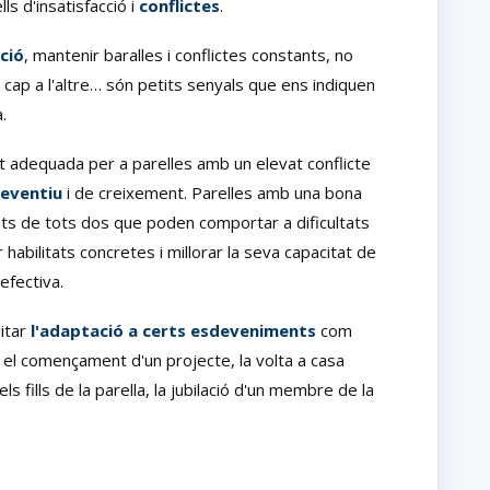
s d'insatisfacció i
conflictes
.
ció
, mantenir baralles i conflictes constants, no
e cap a l'altre… són petits senyals que ens indiquen
.
t adequada per a parelles amb un elevat conflicte
eventiu
i de creixement. Parelles amb una bona
rets de tots dos que poden comportar a dificultats
 habilitats concretes i millorar la seva capacitat de
fectiva.
litar
l'adaptació a certs esdeveniments
com
ill, el començament d'un projecte, la volta a casa
s fills de la parella, la jubilació d'un membre de la