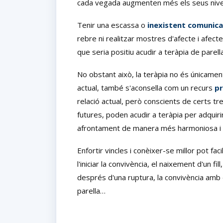
cada vegada augmenten més els seus nivell
Tenir una escassa o
inexistent comunica
rebre ni realitzar mostres d'afecte i afect
que seria positiu acudir a teràpia de parella
No obstant això, la teràpia no és únicamen
actual, també s'aconsella com un recurs
pr
relació actual, però conscients de certs t
futures, poden acudir a teràpia per adquirir
afrontament de manera més harmoniosa i e
Enfortir vincles i conèixer-se millor pot faci
l'iniciar la convivència, el naixement d'un f
després d'una ruptura, la convivència amb el
parella…