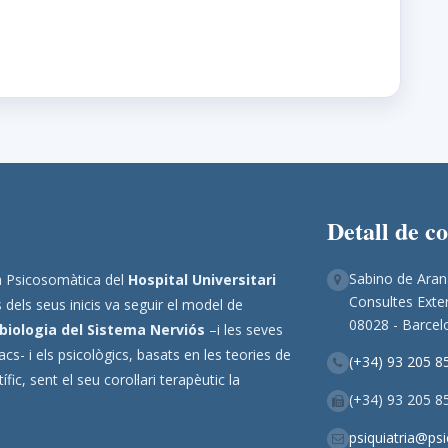
Detall de c
Sabino de Aran
ina Psicosomàtica del
Hospital Universitari
Consultes Exter
 dels seus inicis va seguir el model de
08028 - Barcel
biologia del Sistema Nerviós
–i les seves
s- i els psicològics, basats en les teories de
(+34) 93 205 8
ic, sent el seu corol·lari terapèutic la
(+34) 93 205 8
psiquiatria@ps