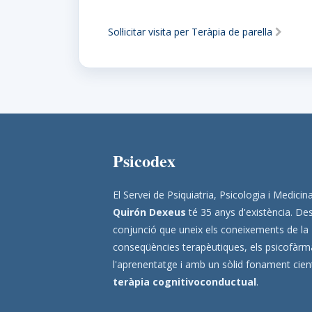
Sol·licitar visita per Teràpia de parella
Psicodex
El Servei de Psiquiatria, Psicologia i Medic
Quirón Dexeus
té 35 anys d'existència. Des
conjunció que uneix els coneixements de la
conseqüències terapèutiques, els psicofàrmac
l'aprenentatge i amb un sòlid fonament científ
teràpia cognitivoconductual
.