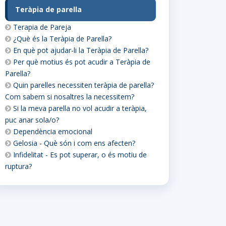
Teràpia de parella
Terapia de Pareja
¿Què és la Teràpia de Parella?
En què pot ajudar-li la Teràpia de Parella?
Per què motius és pot acudir a Teràpia de
Parella?
Quin parelles necessiten teràpia de parella?
Com sabem si nosaltres la necessitem?
Si la meva parella no vol acudir a teràpia,
puc anar sola/o?
Dependència emocional
Gelosia - Què són i com ens afecten?
Infidelitat - Es pot superar, o és motiu de
ruptura?