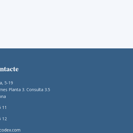
ontacte
a, 5-19
nes Planta 3. Consulta 3.5
ona
5 11
5 12
icodex.com