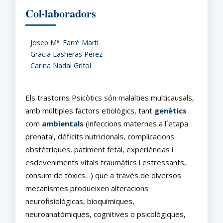
Col·laboradors
Josep Mª. Farré Martí
Gracia Lasheras Pérez
Carina Nadal Grífol
Els trastorns Psicòtics són malalties multicausals,
amb múltiples factors etiològics, tant
genètics
com
ambientals
(infeccions maternes a l´etapa
prenatal, dèficits nutricionals, complicacions
obstètriques, patiment fetal, experièncias i
esdeveniments vitals traumàtics i estressants,
consum de tòxics…) que a través de diversos
mecanismes produeixen alteracions
neurofisiològicas, bioquímiques,
neuroanatòmiques, cognitives o psicològiques,