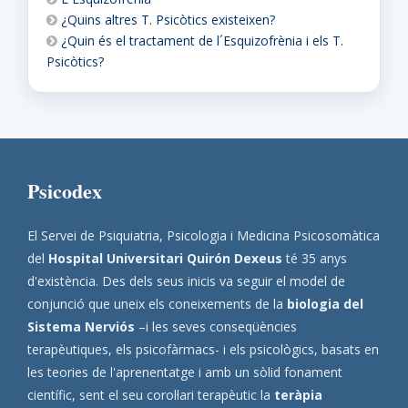
¿Quins altres T. Psicòtics existeixen?
¿Quin és el tractament de l´Esquizofrènia i els T.
Psicòtics?
Psicodex
El Servei de Psiquiatria, Psicologia i Medicina Psicosomàtica
del
Hospital Universitari Quirón Dexeus
té 35 anys
d'existència. Des dels seus inicis va seguir el model de
conjunció que uneix els coneixements de la
biologia del
Sistema Nerviós
–i les seves conseqüències
terapèutiques, els psicofàrmacs- i els psicològics, basats en
les teories de l'aprenentatge i amb un sòlid fonament
científic, sent el seu corol·lari terapèutic la
teràpia