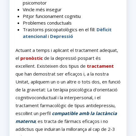
psicomotor
Vincle més insegur
Pitjor funcionament cognitiu
Problemes conductuals
Trastorns psicopatològics en el fill:
Dèficit
atencional
i
Depressió
Actuant a temps i aplicant el tractament adequat,
el
pronòstic
de la depressió pospart és
excel·lent. Existeixen dos tipus de
tractament
que han demostrat ser eficaços i, a la nostra
Unitat, apliquem un o un altre o tots dos, en funció
de la gravetat: La teràpia psicològica d'orientació
cognitivoconductual i la interpersonal, i el
tractament farmacològic de tipus antidepressiu,
escollint un perfil
compatible amb la lactància
materna
; es tracta de fàrmacs eficaços i no
addictius que induiran la millorança al cap de 2-3