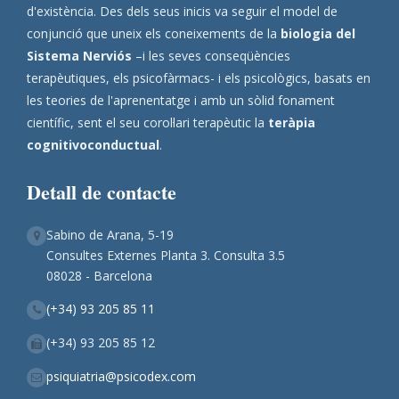
d'existència. Des dels seus inicis va seguir el model de
conjunció que uneix els coneixements de la
biologia del
Sistema Nerviós
–i les seves conseqüències
terapèutiques, els psicofàrmacs- i els psicològics, basats en
les teories de l'aprenentatge i amb un sòlid fonament
científic, sent el seu corol·lari terapèutic la
teràpia
cognitivoconductual
.
Detall de contacte
Sabino de Arana, 5-19
Consultes Externes Planta 3. Consulta 3.5
08028 - Barcelona
(+34) 93 205 85 11
(+34) 93 205 85 12
psiquiatria@psicodex.com