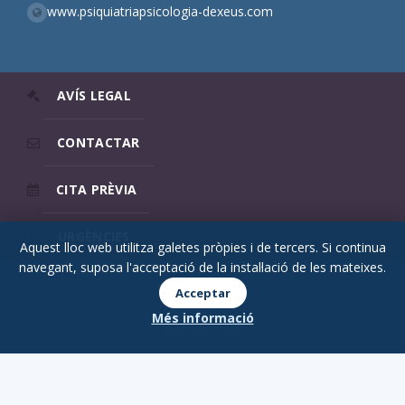
www.psiquiatriapsicologia-dexeus.com
AVÍS LEGAL
CONTACTAR
CITA PRÈVIA
URGÈNCIES
Aquest lloc web utilitza galetes pròpies i de tercers. Si continua
navegant, suposa l'acceptació de la instal·lació de les mateixes.
© 2026 Psicodex
Acceptar
Més informació