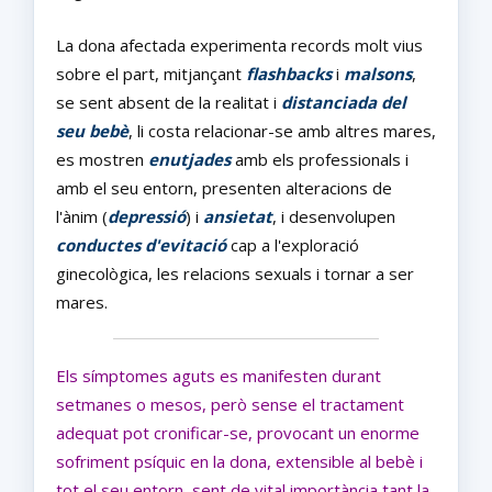
La dona afectada experimenta records molt vius
sobre el part, mitjançant
flashbacks
i
malsons
,
se sent absent de la realitat i
distanciada
del
seu bebè
, li costa relacionar-se amb altres mares,
es mostren
enutjades
amb els professionals i
amb el seu entorn, presenten alteracions de
l'ànim (
depressió
) i
ansietat
, i desenvolupen
conductes d'evitació
cap a l'exploració
ginecològica, les relacions sexuals i tornar a ser
mares.
Els símptomes aguts es manifesten durant
setmanes o mesos, però sense el tractament
adequat pot cronificar-se, provocant un enorme
sofriment psíquic en la dona, extensible al bebè i
tot el seu entorn, sent de vital importància tant la