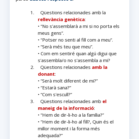
1.
Qüestions relacionades amb la
rellevància genètica
:
• “No s'assemblarà a mi si no porta els
meus gens”.
• “Potser no senti al fill com a meu”.
• “Serà més teu que meu”.
• Com em sentiré quan algú digui que
s'assembla/o no s'assembla a mi?
2.
Qüestions relacionades
amb la
donant
:
• “Serà molt diferent de mi?”
• “Estarà sana?”
• “Com s'escull?”
3.
Qüestions relacionades amb
el
maneig de la informació
:
• “Hem de dir-li-ho a la família?”
• “Hem de dir-li-ho al fill?, Quin és el
millor moment i la forma més
adequada?”