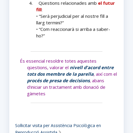
4.
Qüestions relacionades amb
el
futur
fill
:
• “Serà perjudicial per al nostre fill a
llarg termini?”
• “Com reaccionarà si arriba a saber-
ho?”
És essencial resoldre totes aquestes
qüestions, valorar el
nivell d'acord entre
tots dos membre de la parella
, així com el
procés de presa de decisions
, abans
d'iniciar un tractament amb donació de
gàmetes
Sol·licitar visita per Assistència Psicològica en
Reproducció Assistida