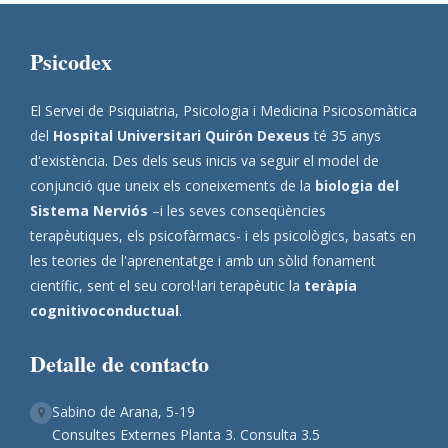
Psicodex
El Servei de Psiquiatria, Psicologia i Medicina Psicosomàtica
del
Hospital Universitari Quirón Dexeus
té 35 anys
d'existència. Des dels seus inicis va seguir el model de
conjunció que uneix els coneixements de la
biologia del
Sistema Nerviós
–i les seves conseqüències
terapèutiques, els psicofàrmacs- i els psicològics, basats en
les teories de l'aprenentatge i amb un sòlid fonament
científic, sent el seu corol·lari terapèutic la
teràpia
cognitivoconductual
.
Detalle de contacto
Sabino de Arana, 5-19
Consultes Externes Planta 3. Consulta 3.5