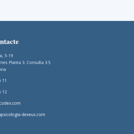
ontacte
a, 5-19
nes Planta 3. Consulta 3.5
ona
5 11
5 12
icodex.com
apsicologia-dexeus.com