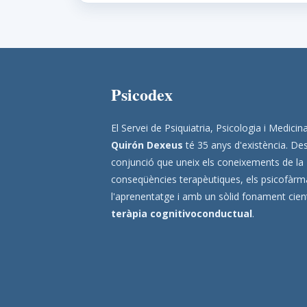
Psicodex
El Servei de Psiquiatria, Psicologia i Medic
Quirón Dexeus
té 35 anys d'existència. Des
conjunció que uneix els coneixements de la
conseqüències terapèutiques, els psicofàrmac
l'aprenentatge i amb un sòlid fonament científ
teràpia cognitivoconductual
.