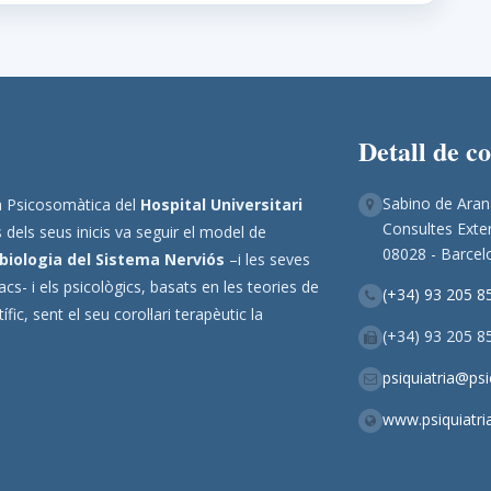
Detall de c
Sabino de Aran
ina Psicosomàtica del
Hospital Universitari
Consultes Exter
 dels seus inicis va seguir el model de
08028 - Barcel
biologia del Sistema Nerviós
–i les seves
s- i els psicològics, basats en les teories de
(+34) 93 205 8
ic, sent el seu corol·lari terapèutic la
(+34) 93 205 8
psiquiatria@ps
www.psiquiatri