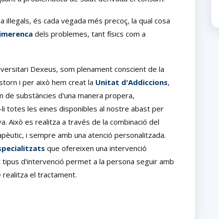
a il·legals, és cada vegada més precoç, la qual cosa
imerenca
dels problemes, tant físics com a
Universitari Dexeus, som plenament conscient de la
torn i per això hem creat la
Unitat d'Addiccions
,
m de substàncies d'una manera propera,
-li totes les eines disponibles al nostre abast per
a. Això es realitza a través de la combinació del
apèutic, i sempre amb una atenció personalitzada.
specialitzats
que ofereixen una intervenció
est tipus d'intervenció permet a la persona seguir amb
e realitza el tractament.