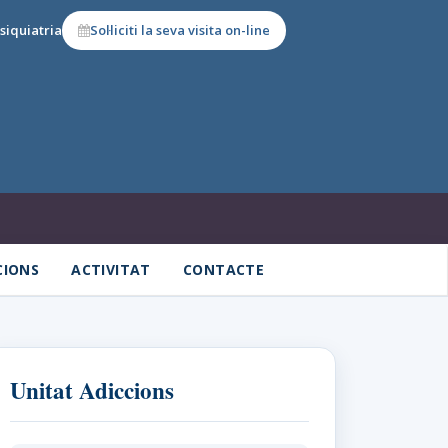
siquiatria
Sol·liciti la seva visita on-line
CIONS
ACTIVITAT
CONTACTE
Unitat Adiccions