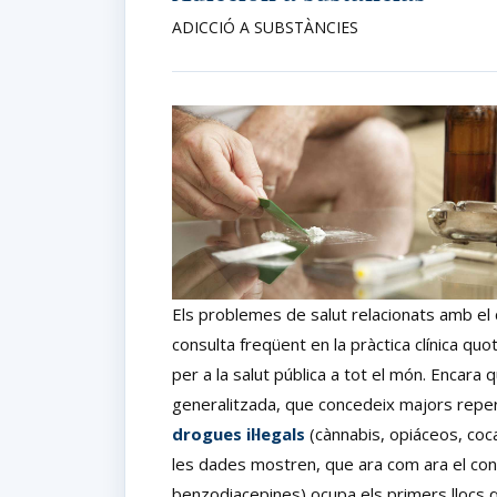
ADICCIÓ A SUBSTÀNCIES
Els problemes de salut relacionats amb e
consulta freqüent en la pràctica clínica qu
per a la salut pública a tot el món. Encara 
generalitzada, que concedeix majors reper
drogues il·legals
(cànnabis, opiáceos, coca
les dades mostren, que ara com ara el c
benzodiacepines) ocupa els primers llocs 