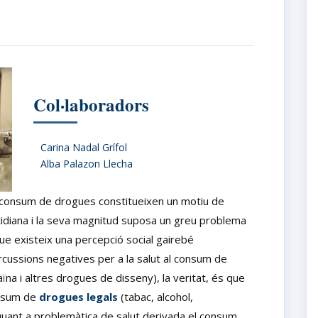
Col·laboradors
Carina Nadal Grífol
Alba Palazon Llecha
l consum de drogues constitueixen un motiu de
otidiana i la seva magnitud suposa un greu problema
que existeix una percepció social gairebé
cussions negatives per a la salut al consum de
ïna i altres drogues de disseny), la veritat, és que
onsum de
drogues legals
(tabac, alcohol,
quant a problemàtica de salut derivada el consum.