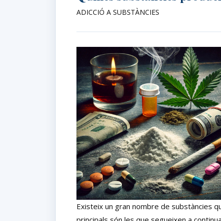
ADICCIÓ A SUBSTÀNCIES
Existeix un gran nombre de substàncies qu
principals són les que segueixen a continua