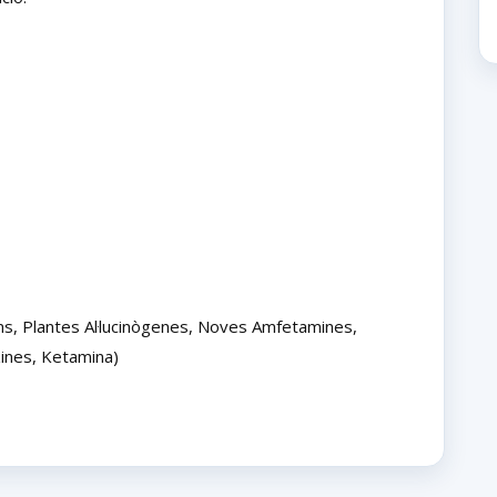
s, Plantes Al·lucinògenes, Noves Amfetamines,
zines, Ketamina)