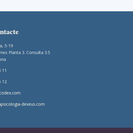
ontacte
a, 5-19
nes Planta 3. Consulta 3.5
ona
5 11
5 12
icodex.com
apsicologia-dexeus.com