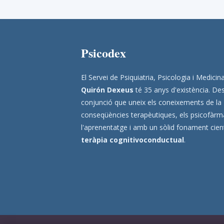
Psicodex
El Servei de Psiquiatria, Psicologia i Medic
Quirón Dexeus
té 35 anys d'existència. Des
conjunció que uneix els coneixements de la
conseqüències terapèutiques, els psicofàrmac
l'aprenentatge i amb un sòlid fonament científ
teràpia cognitivoconductual
.