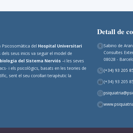
Detall de c
Sabino de Aran
ina Psicosomàtica del
Hospital Universitari
Consultes Exter
 dels seus inicis va seguir el model de
08028 - Barcel
biologia del Sistema Nerviós
–i les seves
s- i els psicològics, basats en les teories de
(+34) 93 205 8
ic, sent el seu corol·lari terapèutic la
(+34) 93 205 8
psiquiatria@ps
www.psiquiatri