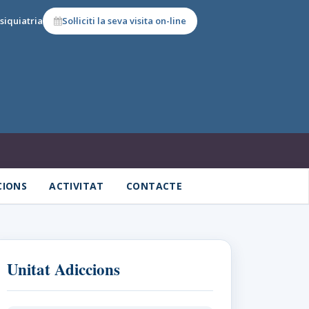
siquiatria
Sol·liciti la seva visita on-line
CIONS
ACTIVITAT
CONTACTE
Unitat Adiccions