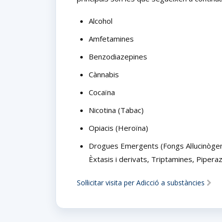
Alcohol
Amfetamines
Benzodiazepines
Cànnabis
Cocaïna
Nicotina (Tabac)
Opiacis (Heroïna)
Drogues Emergents (Fongs Al·lucinògen
Èxtasis i derivats, Triptamines, Pipera
Sol·licitar visita per Adicció a substàncies