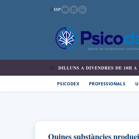
ESP
DILLUNS A DIVENDRES DE 10H A 
PSICODEX
PROFESSIONALS
U
Quines substàncies produe