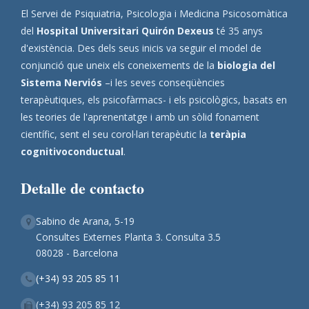
El Servei de Psiquiatria, Psicologia i Medicina Psicosomàtica
del
Hospital Universitari Quirón Dexeus
té 35 anys
d'existència. Des dels seus inicis va seguir el model de
conjunció que uneix els coneixements de la
biologia del
Sistema Nerviós
–i les seves conseqüències
terapèutiques, els psicofàrmacs- i els psicològics, basats en
les teories de l'aprenentatge i amb un sòlid fonament
científic, sent el seu corol·lari terapèutic la
teràpia
cognitivoconductual
.
Detalle de contacto
Sabino de Arana, 5-19
Consultes Externes Planta 3. Consulta 3.5
08028 - Barcelona
(+34) 93 205 85 11
(+34) 93 205 85 12