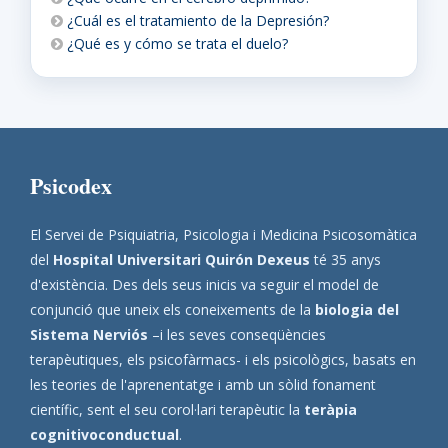
¿Cuál es el tratamiento de la Depresión?
¿Qué es y cómo se trata el duelo?
Psicodex
El Servei de Psiquiatria, Psicologia i Medicina Psicosomàtica
del
Hospital Universitari Quirón Dexeus
té 35 anys
d'existència. Des dels seus inicis va seguir el model de
conjunció que uneix els coneixements de la
biologia del
Sistema Nerviós
–i les seves conseqüències
terapèutiques, els psicofàrmacs- i els psicològics, basats en
les teories de l'aprenentatge i amb un sòlid fonament
científic, sent el seu corol·lari terapèutic la
teràpia
cognitivoconductual
.