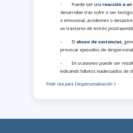
- Puede ser una
reacción a u
desarrollan tras sufrir o ser testi
o emocional, accidentes o desastres
un trastorno de estrés postraumát
- El
abuso de sustancias
, gen
provocar episodios de despersonali
- En ocasiones puede ser resul
indicando hábitos inadecuados de
Pedir cita para Despersonalización