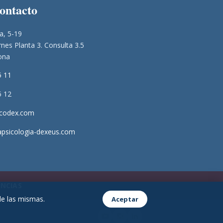
contacto
a, 5-19
nes Planta 3. Consulta 3.5
ona
5 11
5 12
icodex.com
apsicologia-dexeus.com
NCIAS
 de las mismas.
Aceptar