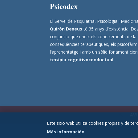
Psicodex
El Servei de Psiquiatria, Psicologia i Medic
Quirón Dexeus
té 35 anys d'existència. Des
conjunció que uneix els coneixements de la
conseqüències terapèutiques, els psicofàrmac
l'aprenentatge i amb un sòlid fonament científ
teràpia cognitivoconductual
.
AVI
Este sitio web utiliza cookies propias y de te
Más información
© 2026 Psicodex