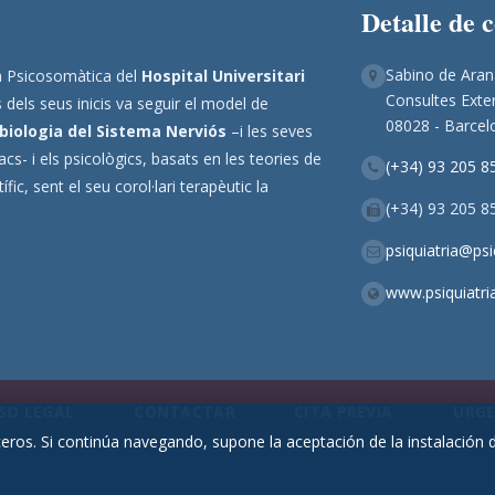
Detalle de 
Sabino de Aran
ina Psicosomàtica del
Hospital Universitari
Consultes Exter
 dels seus inicis va seguir el model de
08028 - Barcel
biologia del Sistema Nerviós
–i les seves
s- i els psicològics, basats en les teories de
(+34) 93 205 8
ic, sent el seu corol·lari terapèutic la
(+34) 93 205 8
psiquiatria@ps
www.psiquiatri
SO LEGAL
CONTACTAR
CITA PREVIA
URGE
rceros. Si continúa navegando, supone la aceptación de la instalación