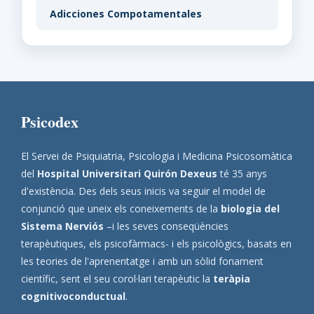
Adicciones Compotamentales
Psicodex
El Servei de Psiquiatria, Psicologia i Medicina Psicosomàtica
del
Hospital Universitari Quirón Dexeus
té 35 anys
d'existència. Des dels seus inicis va seguir el model de
conjunció que uneix els coneixements de la
biologia del
Sistema Nerviós
–i les seves conseqüències
terapèutiques, els psicofàrmacs- i els psicològics, basats en
les teories de l'aprenentatge i amb un sòlid fonament
científic, sent el seu corol·lari terapèutic la
teràpia
cognitivoconductual
.