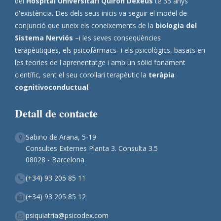
del
Hospital Universitari Quirón Dexeus
té 35 anys
d'existència. Des dels seus inicis va seguir el model de
conjunció que uneix els coneixements de la
biologia del
Sistema Nerviós
–i les seves conseqüències
terapèutiques, els psicofàrmacs- i els psicològics, basats en
les teories de l'aprenentatge i amb un sòlid fonament
científic, sent el seu corol·lari terapèutic la
teràpia
cognitivoconductual
.
Detall de contacte
Sabino de Arana, 5-19
Consultes Externes Planta 3. Consulta 3.5
08028 - Barcelona
(+34) 93 205 85 11
(+34) 93 205 85 12
psiquiatria@psicodex.com