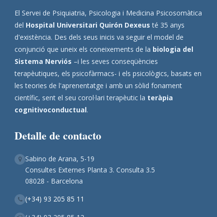
El Servei de Psiquiatria, Psicologia i Medicina Psicosomàtica
del
Hospital Universitari Quirón Dexeus
té 35 anys
d'existència. Des dels seus inicis va seguir el model de
conjunció que uneix els coneixements de la
biologia del
Sistema Nerviós
–i les seves conseqüències
terapèutiques, els psicofàrmacs- i els psicològics, basats en
les teories de l'aprenentatge i amb un sòlid fonament
científic, sent el seu corol·lari terapèutic la
teràpia
cognitivoconductual
.
Detalle de contacto
Sabino de Arana, 5-19
Consultes Externes Planta 3. Consulta 3.5
08028 - Barcelona
(+34) 93 205 85 11