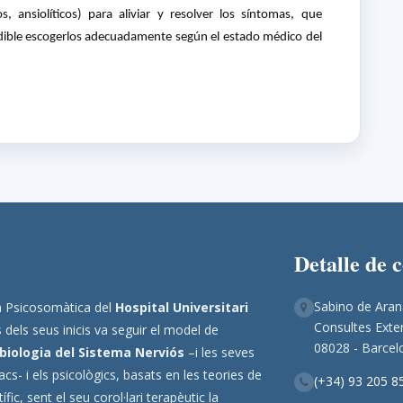
s, ansiolíticos) para aliviar y resolver los síntomas, que
ndible escogerlos adecuadamente según el estado médico del
Detalle de 
Sabino de Aran
ina Psicosomàtica del
Hospital Universitari
Consultes Exter
 dels seus inicis va seguir el model de
08028 - Barcel
biologia del Sistema Nerviós
–i les seves
s- i els psicològics, basats en les teories de
(+34) 93 205 8
ic, sent el seu corol·lari terapèutic la