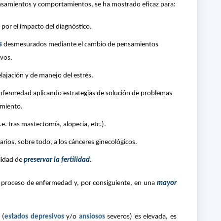
ensamientos y comportamientos, se ha mostrado eficaz para:
por el impacto del diagnóstico.
s
desmesurados mediante el cambio de pensamientos
ivos.
elajación y de manejo del estrés.
nfermedad aplicando estrategias de solución de problemas
amiento.
.e. tras mastectomía, alopecia, etc.).
rios, sobre todo, a los cánceres ginecológicos.
ilidad de
preservar la fertilidad
.
 proceso de enfermedad y, por consiguiente, en una
mayor
 (
estados depresivos
y/o
ansiosos
severos) es elevada, es