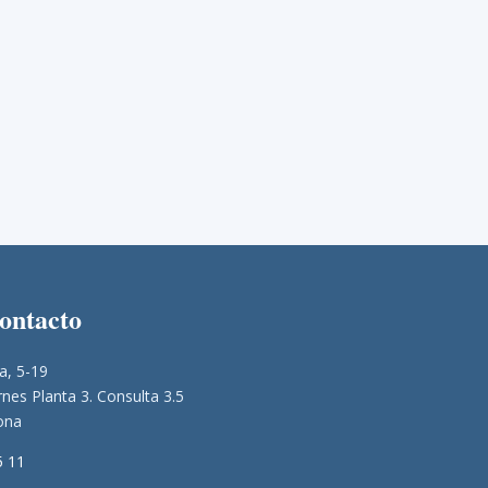
contacto
a, 5-19
nes Planta 3. Consulta 3.5
ona
5 11