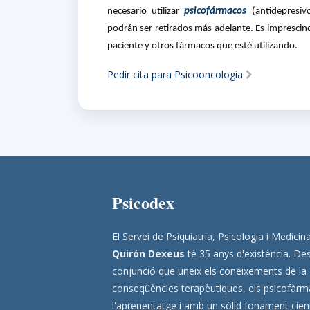
necesario utilizar
psicofármacos
(antidepresivo
podrán ser retirados más adelante. Es impresci
paciente y otros fármacos que esté utilizando.
Pedir cita para Psicooncología
Psicodex
El Servei de Psiquiatria, Psicologia i Medic
Quirón Dexeus
té 35 anys d'existència. Des
conjunció que uneix els coneixements de la
conseqüències terapèutiques, els psicofàrmac
l'aprenentatge i amb un sòlid fonament científ