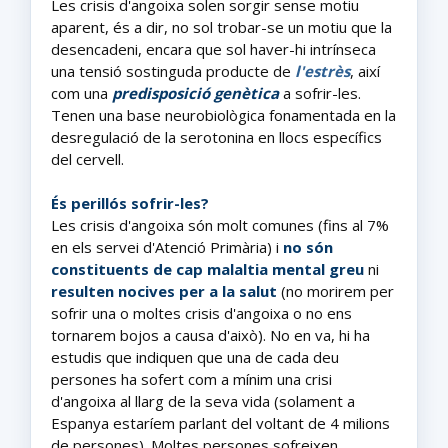
Les crisis d'angoixa solen sorgir sense motiu
aparent, és a dir, no sol trobar-se un motiu que la
desencadeni, encara que sol haver-hi intrínseca
una tensió sostinguda producte de
l'estrès
, així
com una
predisposició genètica
a sofrir-les.
Tenen una base neurobiològica fonamentada en la
desregulació de la serotonina en llocs específics
del cervell.
És perillós sofrir-les?
Les crisis d'angoixa són molt comunes (fins al 7%
en els servei d'Atenció Primària) i
no són
constituents de cap malaltia mental greu
ni
resulten nocives per a la salut
(no morirem per
sofrir una o moltes crisis d'angoixa o no ens
tornarem bojos a causa d'això). No en va, hi ha
estudis que indiquen que una de cada deu
persones ha sofert com a mínim una crisi
d'angoixa al llarg de la seva vida (solament a
Espanya estaríem parlant del voltant de 4 milions
de persones). Moltes persones sofreixen