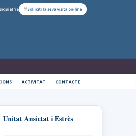
siquiatria
Sol·liciti la seva visita on-line
CIONS
ACTIVITAT
CONTACTE
Unitat Ansietat i Estrès