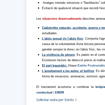
Imatges mentals intrusives o “flashbacks” so
Evitació de qualsevol situació que recordi l'e
Les
situacions desencadenants
descrites amenace
Catàstrofes naturals, accidents, guerra o t
estudiades.
L'abús sexual i/o l'abús físic
: Comporta l'agr
causa de la voluntarietat d'una tercera persona
gairebé sempre la dona i en l'abús físic, les ví
La violència de gènere
: Es pateix en el cont
Existeixen factors de detecció previs al maltr
El part traumàtic:
Vèase
Estrès Postrumátic
L'assetjament a les aules: el bulling
: Es dón
forma de vexacions, amenaces, extorsió, agressi
El tractament acostuma a combinar la
teràpi
conductual
i
EMDR
Sol·licitar visita per Estrès