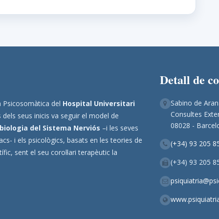
Detall de c
Sabino de Aran
ina Psicosomàtica del
Hospital Universitari
Consultes Exter
 dels seus inicis va seguir el model de
08028 - Barcel
biologia del Sistema Nerviós
–i les seves
s- i els psicològics, basats en les teories de
(+34) 93 205 8
ic, sent el seu corol·lari terapèutic la
(+34) 93 205 8
psiquiatria@ps
www.psiquiatri