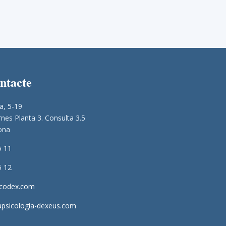
ontacte
a, 5-19
nes Planta 3. Consulta 3.5
ona
5 11
5 12
icodex.com
apsicologia-dexeus.com