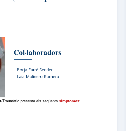
Col·laboradors
Borja Farré Sender
Laia Molinero Romera
st-Traumàtic presenta els següents
símptomes
: