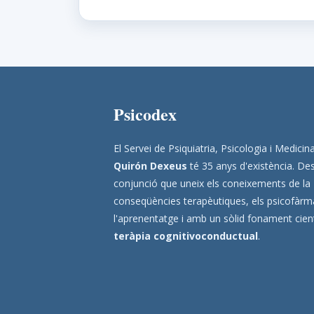
Psicodex
El Servei de Psiquiatria, Psicologia i Medic
Quirón Dexeus
té 35 anys d'existència. Des
conjunció que uneix els coneixements de la
conseqüències terapèutiques, els psicofàrmac
l'aprenentatge i amb un sòlid fonament científ
teràpia cognitivoconductual
.