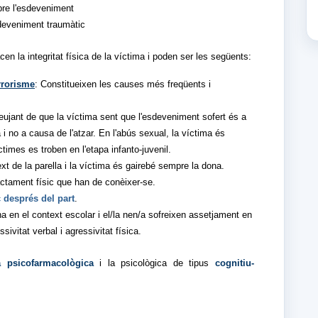
bre l'esdeveniment
sdeveniment traumàtic
n la integritat física de la víctima i poden ser les següents:
errorisme
: Constitueixen les causes més freqüents i
eujant de que la víctima sent que l'esdeveniment sofert és a
 i no a causa de l'atzar. En l'abús sexual, la víctima és
ctimes es troben en l'etapa infanto-juvenil.
ext de la parella i la víctima és gairebé sempre la dona.
actament físic que han de conèixer-se.
 després del part
.
a en el context escolar i el/la nen/a sofreixen assetjament en
vitat verbal i agressivitat física.
a psicofarmacològica
i la psicològica de tipus
cognitiu-