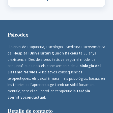
Psicodex
El Servei de Psiquiatria, Psicologia i Medicina Psicosomàtica
del
Hospital Universitari Quirón Dexeus
té 35 anys
d'existència. Des dels seus inicis va seguir el model de
conjunció que uneix els coneixements de la
biologia del
Sistema Nerviós
–i les seves conseqüències
terapèutiques, els psicofàrmacs- i els psicològics, basats en
les teories de l'aprenentatge i amb un sòlid fonament
científic, sent el seu corol·lari terapèutic la
teràpia
cognitivoconductual
.
Detalle de contacto