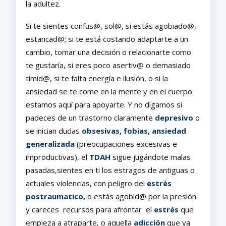
la adultez.
Si te sientes confus@, sol@, si estás agobiado@,
estancad@; si te está costando adaptarte a un
cambio, tomar una decisión o relacionarte como
te gustaría, si eres poco asertiv@ o demasiado
tímid@, si te falta energía e ilusión, o si la
ansiedad se te come en la mente y en el cuerpo
estamos aquí para apoyarte. Y no digamos si
padeces de un trastorno claramente
depresivo
o
se inician dudas
obsesivas
,
fobias, ansiedad
generalizada
(preocupaciones excesivas e
improductivas), el
TDAH
sigue jugándote malas
pasadas,sientes en ti los estragos de antiguas o
actuales violencias, con peligro del
estrés
postraumatico,
o estás agobid@ por la presión
y careces recursos para afrontar el
estrés
que
empieza a atraparte, o aquella
adicción
que ya