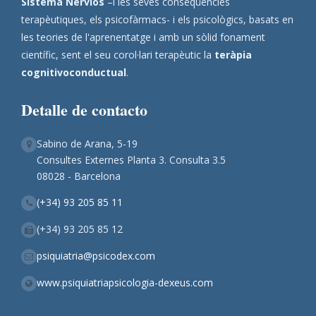
Sistema Nerviós
–i les seves conseqüències
terapèutiques, els psicofàrmacs- i els psicològics, basats en
les teories de l'aprenentatge i amb un sòlid fonament
científic, sent el seu corol·lari terapèutic la
teràpia
cognitivoconductual
.
Detalle de contacto
Sabino de Arana, 5-19
Consultes Externes Planta 3. Consulta 3.5
08028 - Barcelona
(+34) 93 205 85 11
(+34) 93 205 85 12
psiquiatria@psicodex.com
www.psiquiatriapsicologia-dexeus.com